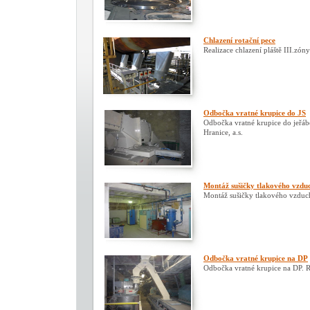
Chlazení rotační pece
Realizace chlazení pláště III.zón
Odbočka vratné krupice do JS
Odbočka vratné krupice do jeřáb
Hranice, a.s.
Montáž sušičky tlakového vzdu
Montáž sušičky tlakového vzduc
Odbočka vratné krupice na DP
Odbočka vratné krupice na DP. R