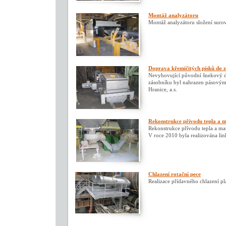
Montáž analyzátoru
Montáž analyzátoru složení surov
Doprava křemičitých písků do 
Nevyhovující původní šnekový d
zásobníku byl nahrazen pásovým
Hranice, a.s.
Rekonstrukce přívodu tepla a m
Rekonstrukce přívodu tepla a mat
V roce 2010 byla realizována lin
Chlazení rotační pece
Realizace přídavného chlazení pl